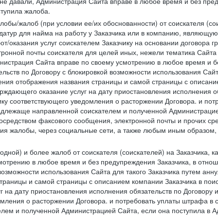
 не давали, Администрация Сайта вправе в любое время и без пре
ступила жалоба.
лобы/жалоб (при условии ее/их обоснованности) от соискателя (со
датур для найма на работу у Заказчика или в компанию, являющую
от/оказания услуг соискателем Заказчику на основании договора г
ронной почты соискателя для целей иных, нежели тематика Сайта 
нистрация Сайта вправе по своему усмотрению в любое время и б
ельств по Договору с блокировкой возможности использования Сайт
ения отображения названия страницы и самой страницы с описани
ждающего оказание услуг на дату приостановления исполнения обя
ку соответствующего уведомления о расторжении Договора. и пот
надлежаще направленной соискателем и полученной Администрацие
посредством факсового сообщения, электронной почты и прочих сре
ия жалобы, через социальные сети, а также любым иным образом,
одной) и более жалоб от соискателя (соискателей) на Заказчика, 
отрению в любое время и без предупреждения Заказчика, в отнош
 возможности использования Сайта для такого Заказчика путем анн
страницы и самой страницы с описанием компании Заказчика в пои
 на дату приостановления исполнения обязательств по Договору и
мления о расторжении Договора. и потребовать уплаты штрафа в 
елем и полученной Администрацией Сайта, если она поступила в