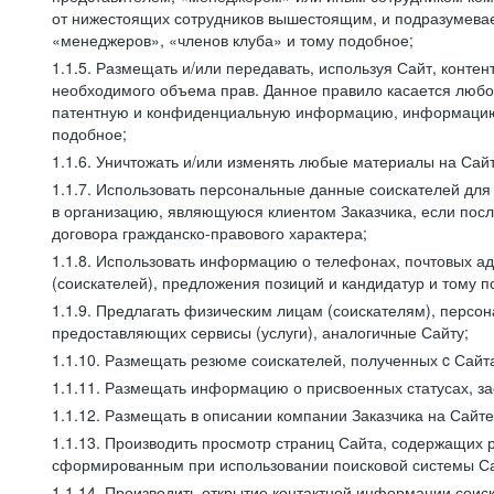
от нижестоящих сотрудников вышестоящим, и подразумевает
«менеджеров», «членов клуба» и тому подобное;
1.1.5. Размещать и/или передавать, используя Сайт, контен
необходимого объема прав. Данное правило касается любо
патентную и конфиденциальную информацию, информацию, 
подобное;
1.1.6. Уничтожать и/или изменять любые материалы на Сайт
1.1.7. Использовать персональные данные соискателей для 
в организацию, являющуюся клиентом Заказчика, если посл
договора гражданско-правового характера;
1.1.8. Использовать информацию о телефонах, почтовых ад
(соискателей), предложения позиций и кандидатур и тому п
1.1.9. Предлагать физическим лицам (соискателям), перс
предоставляющих сервисы (услуги), аналогичные Сайту;
1.1.10. Размещать резюме соискателей, полученных c Сайт
1.1.11. Размещать информацию о присвоенных статусах, за
1.1.12. Размещать в описании компании Заказчика на Сайт
1.1.13. Производить просмотр страниц Сайта, содержащих 
сформированным при использовании поисковой системы Сай
1.1.14. Производить открытие контактной информации сои