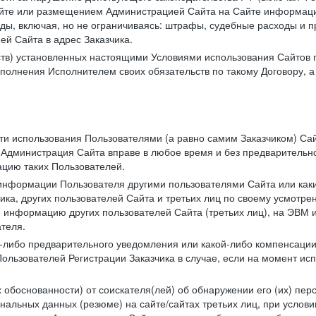
те или размещением Администрацией Сайта на Сайте информации
ы, включая, но не ограничиваясь: штрафы, судебные расходы и пр
й Сайта в адрес Заказчика.
ств) установленных настоящими Условиями использования Сайтов 
полнения Исполнителем своих обязательств по такому Договору, а
сти использования Пользователями (а равно самим Заказчиком) С
 Администрация Сайта вправе в любое время и без предварительн
цию таких Пользователей.
й информации Пользователя другими пользователями Сайта или ка
ика, других пользователей Сайта и третьих лиц по своему усмотре
 информацию других пользователей Сайта (третьих лиц), на ЭВМ 
теля.
о-либо предварительного уведомления или какой-либо компенсаци
ользователей Регистрации Заказчика в случае, если на момент и
х обоснованности) от соискателя(лей) об обнаружении его (их) пер
альных данных (резюме) на сайте/сайтах третьих лиц, при услови