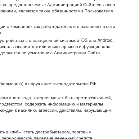
рава, предоставляемые Администрацией Сайта согласно
ловиями, являются также обязанностями Пользователя.
и о компаниях как работодателях и о вакансиях в сети
я.
тройствах с операционной системой iOS или Android,
спользования тех или иных сервисов и функционала,
ределяются по усмотрению Администрации Сайта.
информацию) в нарушение законодательства РФ
граммного кода, которая может быть противозаконной,
м подтекстом, содержать информацию и материалы
граждан к насилию, агрессии, действиям, нарушающим
 в клуб», стать дистрибьютером, торговым
и периодической передаче денежных средств