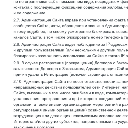
но не ограничиваясь): в письменном виде, посредством фак
контакта с последующей фиксацией содержания жалобы, че
и ее содержание.
2.7. Администрация Сайта вправе при установлении факта
сообщества Сайта, чаты, обращения и звонки в Админист
и тому подобное, по своему усмотрению блокировать воз
каналов Сайта, в том числе блокировать номер телефона та
2.8. Администрация Сайта ведет наблюдение за IP-адресами
и другими пользователями (или несколькими другими польз
блокировать возможность использования Сайта с такого IP
2.9. В случае расторжения (прекращения) Договора с Заказ
заключенного Договора с Заказчиком, Администрация Сайта
причин удалить Регистрацию (включая страницы с описани
2.10. Администрация Сайта не несет ответственности за не
неправомерных действий пользователей сети Интернет, на
Сайта, вызванных в том числе ошибками в коде, компьюте
установления, прекращения и пр.) интернет-соединений ме
органами, а также иными организациями мероприятий в ра
регулирования иными организациями) хозяйственной деятел
затрудняющих или делающих невозможным исполнение своих
Интернета и/или других субъектов, направленными на уху
заключения Договора.