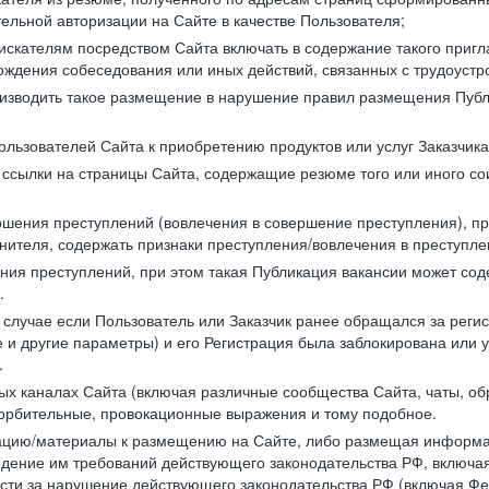
ельной авторизации на Сайте в качестве Пользователя;
искателям посредством Сайта включать в содержание такого пригл
хождения собеседования или иных действий, связанных с трудоустр
оизводить такое размещение в нарушение правил размещения Публ
льзователей Сайта к приобретению продуктов или услуг Заказчика
е ссылки на страницы Сайта, содержащие резюме того или иного со
ершения преступлений (вовлечения в совершение преступления), п
лнителя, содержать признаки преступления/вовлечения в преступле
ния преступлений, при этом такая Публикация вакансии может содер
.
 в случае если Пользователь или Заказчик ранее обращался за реги
 и другие параметры) и его Регистрация была заблокирована или
.
ных каналах Сайта (включая различные сообщества Сайта, чаты, о
орбительные, провокационные выражения и тому подобное.
мацию/материалы к размещению на Сайте, либо размещая информа
юдение им требований действующего законодательства РФ, включая
сти за нарушение действующего законодательства РФ (включая Фед