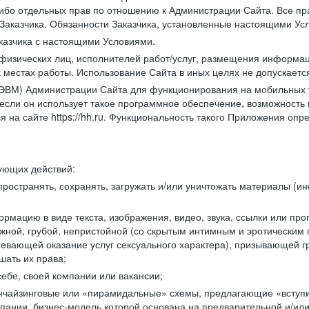
либо отдельных прав по отношению к Администрации Сайта. Все п
Заказчика. Обязанности Заказчика, установленные настоящими Ус
казчика с настоящими Условиями.
физических лиц, исполнителей работ/услуг, размещения информаци
 местах работы. Использование Сайта в иных целях не допускаетс
ВМ) Администрации Сайта для функционирования на мобильных ус
ли он использует такое программное обеспечение, возможность и
 на сайте https://hh.ru. Функциональность такого Приложения оп
дующих действий:
ространять, сохранять, загружать и/или уничтожать материалы (
рмацию в виде текста, изображения, видео, звука, ссылки или про
ожной, грубой, непристойной (со скрытым интимным и эротически
мевающей оказание услуг сексуального характера), призывающей 
шать их права;
ебе, своей компании или вакансии;
чайзинговые или «пирамидальные» схемы, предлагающие «вступить
ании, бизнес-модель которой основана на предварительной и/ил