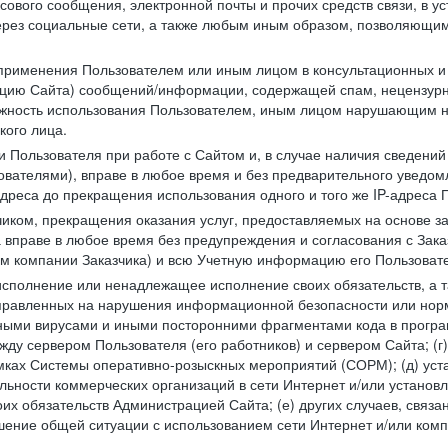
сового сообщения, электронной почты и прочих средств связи, в 
рез социальные сети, а также любым иным образом, позволяющим
 применения Пользователем или иным лицом в консультационных 
рацию Сайта) сообщений/информации, содержащей спам, нецензурн
можность использования Пользователем, иным лицом нарушающим 
кого лица.
 Пользователя при работе с Сайтом и, в случае наличия сведений 
ователями), вправе в любое время и без предварительного уведом
-адреса до прекращения использования одного и того же IP-адреса
чиком, прекращения оказания услуг, предоставляемых на основе за
 вправе в любое время без предупреждения и согласования с Зака
ем компании Заказчика) и всю Учетную информацию его Пользовате
исполнение или ненадлежащее исполнение своих обязательств, а т
правленных на нарушения информационной безопасности или норм
рными вирусами и иными посторонними фрагментами кода в програм
жду сервером Пользователя (его работников) и сервером Сайта; 
мках Системы оперативно-розыскных мероприятий (СОРМ); (д) уста
ьности коммерческих организаций в сети Интернет и/или установ
 обязательств Администрацией Сайта; (е) других случаев, связан
дшение общей ситуации с использованием сети Интернет и/или ко