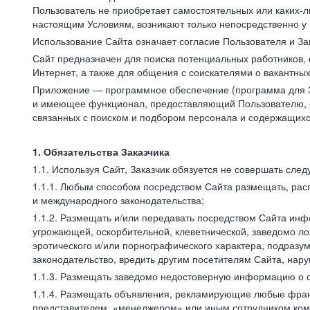
Пользователь не приобретает самостоятельных или каких-
настоящим Условиям, возникают только непосредственно у 
Использование Сайта означает согласие Пользователя и За
Сайт предназначен для поиска потенциальных работников, 
Интернет, а также для общения с соискателями о вакантных
Приложение — программное обеспечение (программа для Э
и имеющее функционал, предоставляющий Пользователю, ес
связанных с поиском и подбором персонала и содержащихся
1. Обязательства Заказчика
1.1. Используя Сайт, Заказчик обязуется не совершать сле
1.1.1. Любым способом посредством Сайта размещать, расп
и международного законодательства;
1.1.2. Размещать и/или передавать посредством Сайта инфо
угрожающей, оскорбительной, клеветнической, заведомо л
эротического и/или порнографического характера, подразу
законодательство, вредить другим посетителям Сайта, нару
1.1.3. Размещать заведомо недостоверную информацию о с
1.1.4. Размещать объявления, рекламирующие любые фран
представителем, «менеджером» или иным сотрудником комп