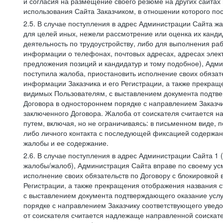
и согласия на размещение своего резюме на других сайтах
использования Сайта Заказчиком, в отношении которого по
2.5. В случае поступления в адрес Администрации Сайта жа
для целей иных, нежели рассмотрение или оценка их канди
деятельность по трудоустройству, либо для выполнения раб
информации о телефонах, почтовых адресах, адресах элект
предложения позиций и кандидатур и тому подобное), Адми
поступила жалоба, приостановить исполнение своих обязат
информации Заказчика и его Регистрации, а также прекращ
видимых Пользователям, с выставлением документа подтвер
Договора в одностороннем порядке с направлением Заказчи
заключенного Договора. Жалоба от соискателя считается 
путем, включая, но не ограничиваясь: в письменном виде, 
либо личного контакта с последующей фиксацией содержан
жалобы и ее содержание.
2.6. В случае поступления в адрес Администрации Сайта 1 (
жалобы/жалоб), Администрация Сайта вправе по своему усм
исполнение своих обязательств по Договору с блокировкой
Регистрации, а также прекращения отображения названия 
с выставлением документа подтверждающего оказание услуг
порядке с направлением Заказчику соответствующего уведо
от соискателя считается надлежаще направленной соискат