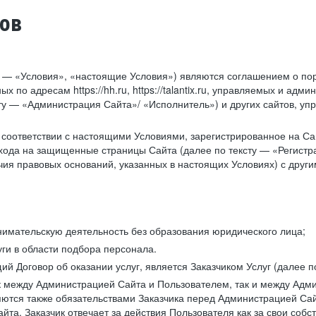
тов
у — «Условия», «настоящие Условия») являются соглашением о по
х по адресам https://hh.ru, https://talantix.ru, управляемых и 
тексту — «Администрация Сайта»/ «Исполнитель») и других сайтов,
соответствии с настоящими Условиями, зарегистрированное на Са
хода на защищенные страницы Сайта (далее по тексту — «Регистр
ия правовых оснований, указанных в настоящих Условиях) с дру
имательскую деятельность без образования юридического лица;
ги в области подбора персонала.
 Договор об оказании услуг, является Заказчиком Услуг (далее по
к между Администрацией Сайта и Пользователем, так и между Адми
ются также обязательствами Заказчика перед Администрацией Сай
йта. Заказчик отвечает за действия Пользователя как за свои соб