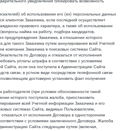
дварительного уведомления блокировать возможность
искателей) об использовании его (их) персональных данных
ся клиентом Заказчика, если последний осуществляет
ражданско-правового характера, а также об использовании
(вопросы найма на работу, подбора кандидатов,
ез предупреждения Заказчика, в отношении которого
а для такого Заказчика путем аннулирования всей Учетной
ем компании Заказчика в поисковых системах Сайта,
зательств по Договору и отказаться от исполнения
ребовать уплаты штрафа в соответствии с условиями
й Сайта, если она поступила в Администрацию Сайта
дств связи, в устном виде посредством телефонной связи
 позволяющим достоверно установить факт получения
как работодателя (при условии обоснованности такой
ении которого поступила жалоба, приостановить
улирования всей Учетной информации Заказчика и его
сковых системах Сайта, видимых Пользователям,
 отказаться от исполнения Договора в одностороннем
соответствии с условиями заключенного Договора. Жалоба
 Администрацию Сайта следующим путем (включая,