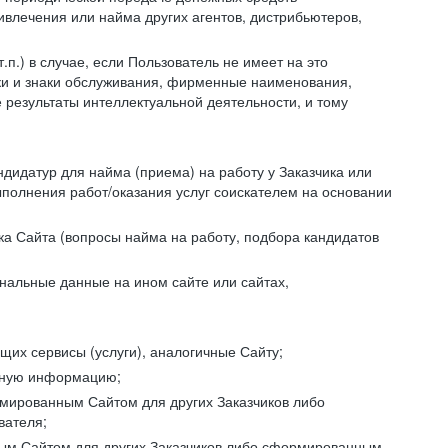
ивлечения или найма других агентов, дистрибьютеров,
п.) в случае, если Пользователь не имеет на это
аки и знаки обслуживания, фирменные наименования,
езультаты интеллектуальной деятельности, и тому
ндидатур для найма (приема) на работу у Заказчика или
ыполнения работ/оказания услуг соискателем на основании
ка Сайта (вопросы найма на работу, подбора кандидатов
нальные данные на ином сайте или сайтах,
щих сервисы (услуги), аналогичные Сайту;
ктную информацию;
ормированным Сайтом для других Заказчиков либо
вателя;
ным Сайтом для других Заказчиков либо сформированным