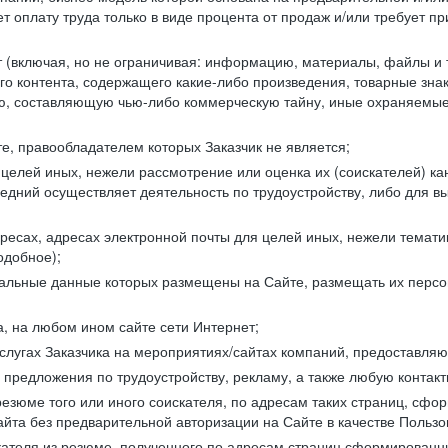
 оплату труда только в виде процента от продаж и/или требует пр
т (включая, но не ограничивая: информацию, материалы, файлы и т.
го контента, содержащего какие-либо произведения, товарные зн
составляющую чью-либо коммерческую тайну, иные охраняемые р
е, правообладателем которых Заказчик не является;
целей иных, нежели рассмотрение или оценка их (соискателей) ка
едний осуществляет деятельность по трудоустройству, либо для в
ресах, адресах электронной почты для целей иных, нежели темати
одобное);
ональные данные которых размещены на Сайте, размещать их персо
а, на любом ином сайте сети Интернет;
слугах Заказчика на мероприятиях/сайтах компаний, предоставляю
е предложения по трудоустройству, рекламу, а также любую конта
резюме того или иного соискателя, по адресам таких страниц, сф
та без предварительной авторизации на Сайте в качестве Пользо
скателя из резюме, полученного по адресам страниц сформирован