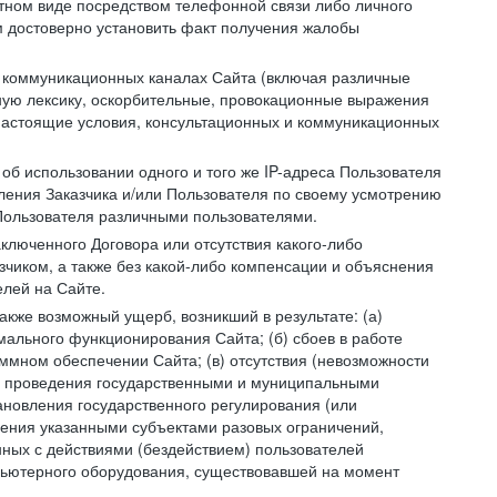
устном виде посредством телефонной связи либо личного
 достоверно установить факт получения жалобы
и коммуникационных каналах Сайта (включая различные
ую лексику, оскорбительные, провокационные выражения
настоящие условия, консультационных и коммуникационных
об использовании одного и того же IP-адреса Пользователя
ления Заказчика и/или Пользователя по своему усмотрению
 Пользователя различными пользователями.
ключенного Договора или отсутствия какого-либо
зчиком, а также без какой-либо компенсации и объяснения
лей на Сайте.
акже возможный ущерб, возникший в результате: (а)
ального функционирования Сайта; (б) сбоев в работе
мном обеспечении Сайта; (в) отсутствия (невозможности
(г) проведения государственными и муниципальными
новления государственного регулирования (или
ления указанными субъектами разовых ограничений,
ных с действиями (бездействием) пользователей
мпьютерного оборудования, существовавшей на момент