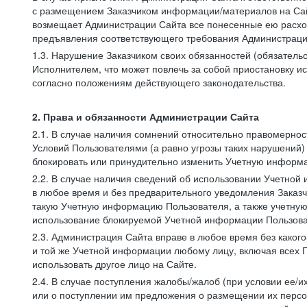
с размещением Заказчиком информации/материалов на Сай
возмещает Администрации Сайта все понесенные ею расход
предъявления соответствующего требования Администрацие
1.3. Нарушение Заказчиком своих обязанностей (обязатель
Исполнителем, что может повлечь за собой приостановку ис
согласно положениям действующего законодательства.
2. Права и обязанности Администрации Сайта
2.1. В случае наличия сомнений относительно правомерно
Условий Пользователями (а равно угрозы таких нарушений)
блокировать или принудительно изменить Учетную информа
2.2. В случае наличия сведений об использовании Учетно
в любое время и без предварительного уведомления Заказч
такую Учетную информацию Пользователя, а также учетную
использование блокируемой Учетной информации Пользова
2.3. Администрация Сайта вправе в любое время без каког
и той же Учетной информации любому лицу, включая всех П
использовать другое лицо на Сайте.
2.4. В случае поступления жалобы/жалоб (при условии ее/и
или о поступлении им предложения о размещении их персон