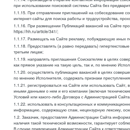
при использовании поисковой системы Сайта без предварит
1.1.15. При отправлении приглашений на собеседование со
интернет-сайты для поиска работы и трудоустройства, про
1.1.16. При размещении Публикаций вакансий на Сайте пр
https://hh.ru/article/341/;
1.1.17. Размещать на Сайте рекламу, побуждающую иных по
1.1.18. Предоставлять (а равно передавать) гипертекстовы
третьим лицам;
1.1.19. направлять приглашения Соискателям в целях сов
как прямое указание на такую цель, так и, по мнению Испо
1.1.20. осуществлять публикацию вакансий в целях соверше
по мнению Исполнителя, содержать признаки преступления
1.1.21. регистрироваться на Сайте или использовать Сайт,
иными данными о нем и его компании (включая технические
Условий или какого-либо Договора с Администрацией Сайта
1.1.22. использовать в консультационных и коммуникацион
информацию, содержащую спам, нецензурную лексику, оск
1.2. Заказчик, предоставляя Администрации Сайта инфор
наличия такой технической возможности, гарантирует собл
В случае привлечения Администрации Сайта к ответственно